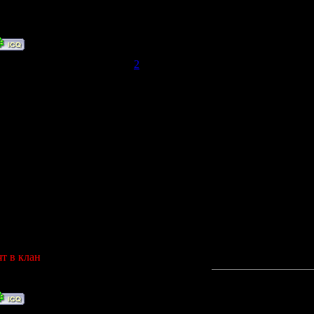
е
ры
я
4.2009, 16:17 | Сообщение #
2
а
и уничтожить
G-44,M1 GARAND с оптикой
учшему
т в клан
которой уже нет