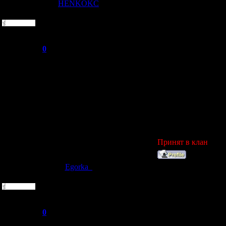
НЕNKOKC
Дата: Понедельник,
Рядовой
1. HENKOCK
2.Данил
Группа: Пользователи
3.с момента выхода
Сообщений:
1
4.19
Репутация:
0
5.в COD WaW нет
Статус:
Offline
6. 483-517-715
7.Dan
8.да
9. Россия Пермь
10. Сastle
11.командный бой\з
12. ППШ, ПТРС-41,
13.[mir]RUS clan
14.надеюсь играть
Принят в клан
Egorka_
Дата: Понедельник,
Рядовой
1. Egorka_
2. Егорка
Группа: Пользователи
3. УУУ непомню я 
Сообщений:
4
4. 16 тсссссссссс
Репутация:
0
5. No
Статус:
Offline
6. 438183249