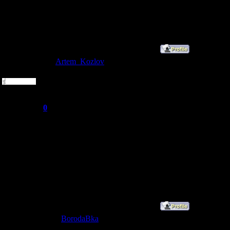
11.командный бой
12.ППШ
13.нету
14.хочу играть на 
Artem_Kozlov
Дата: Суббота, 19.0
Рядовой
1.Artem_Kozlov
2.Артём
Группа: Пользователи
3.4 месяца.
Сообщений:
1
4. 16 лет
Репутация:
0
5.нет
Статус:
Offline
6.417691006
7.Нету
8. Есть
9. Россия. Ржев
10.Сastle
11.Командная схват
12.Kar98k
13.Нету
14.Хочу играть в к
BorodaBka
Дата: Вторник, 29.