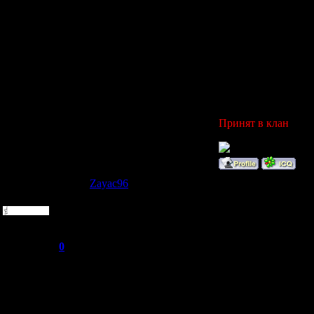
7. Egorik10
8. Yes
9. Russia
Дополнительные в
10. Коюотярд
11. комаднды
12. СВТ-40,FG42
13. НЕту
14. Немного от себ
Принят в клан
Zayac96
Дата: Понедельник,
Рядовой
1.Zayac96
2.Илья
Группа: Пользователи
3.4 месяца
Сообщений:
1
4.16
Репутация:
0
5.нет
Статус:
Offline
6.555115303
7.zayac96
8.да
9.Россия,Москва
10.CASTLE