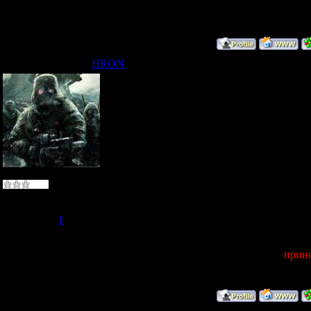
12. Любимое оружи
13. Любимые серве
14. Немного от себ
HRON
Дата: Суббота, 04.0
1. HRON-USSR
2. Руслан
3. с момента выход
4. 29
5. в COD 5 нет
6. 395705286
7. hronnn1
8. да
Камандующий
9. Россия Москва
10. Seelov
Группа: Пользователи
11. ком бой,найти 
Сообщений:
4
12. BAR,FG-42,ST
Репутация:
1
13. [MiR]RUS clan
Статус:
Offline
14. стремлюсь к л
HRON-USSR
приня
я родился в стране 