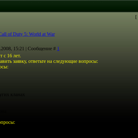
[
Call of Duty 5: World at War
1.2008, 15:21 | Сообщение #
1
 с 16 лет.
тавить заявку, ответьте на следующие вопросы:
осы:
ругих кланах
она
опросы:
игры