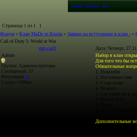
Главная
|
Регистрация
|
Вход
Страница
1
из
1
1
Форум
»
Клан MaDe in Russia
»
Заявки на вступление в клан -
»
Call of Duty 5: World at War
mir-cod5
Дата: Четверг, 27.1
Admin
Набор в клан открыт
Для того что бы ос
Группа: Администраторы
Обязательные вопр
Сообщений:
57
1. Никнейм
Репутация:
4
2. Настоящее имя
Статус:
Offline
3. Стаж игры
4. Возраст
5. Состояли ли в д
6. Номер ICQ
7. Skype
8. Наличие микроф
9. Страна и город
Дополнительные в
10. Любимая карта
11. Любимый тип 